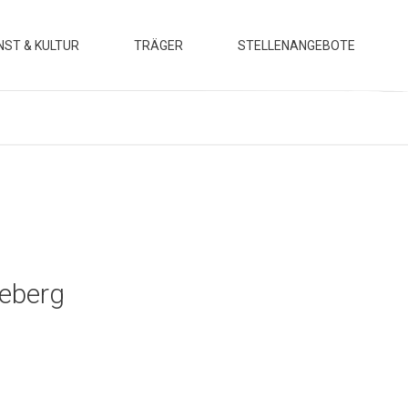
NST & KULTUR
TRÄGER
STELLENANGEBOTE
sstellungen
Motivation
rse & Workshops
Leitbild
ranstaltungen
Team
Verwaltungssitz
Kooperationen
Heideschule Radeberg
es
deberg