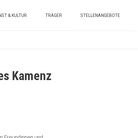
NST & KULTUR
TRÄGER
STELLENANGEBOTE
sstellungen
Motivation
rse & Workshops
Leitbild
ranstaltungen
Team
Verwaltungssitz
tes Kamenz
Kooperationen
 Heideschule Radeberg
es
ren Freundinnen und