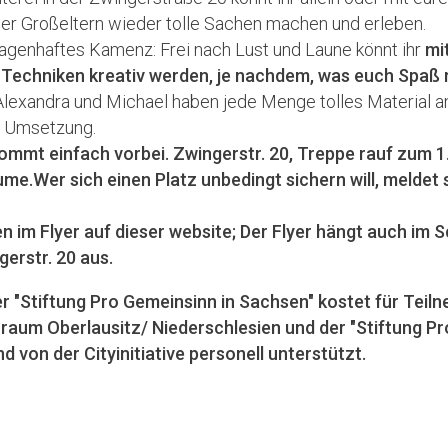
der Großeltern wieder tolle Sachen machen und erleben.
agenhaftes Kamenz: Frei nach Lust und Laune könnt ihr
mi
 Techniken kreativ werden, je nachdem, was euch Spaß
 Alexandra und Michael haben jede Menge tolles Material 
er Umsetzung.
 kommt einfach vorbei. Zwingerstr. 20, Treppe rauf zum 1
ume.
Wer sich einen Platz unbedingt sichern will, meldet s
en im Flyer auf dieser website; Der Flyer hängt auch im
gerstr. 20 aus.
r "Stiftung Pro Gemeinsinn in Sachsen"
kostet für Teil
rraum Oberlausitz/ Niederschlesien und der "Stiftung Pr
nd von der Cityinitiative personell unterstützt.