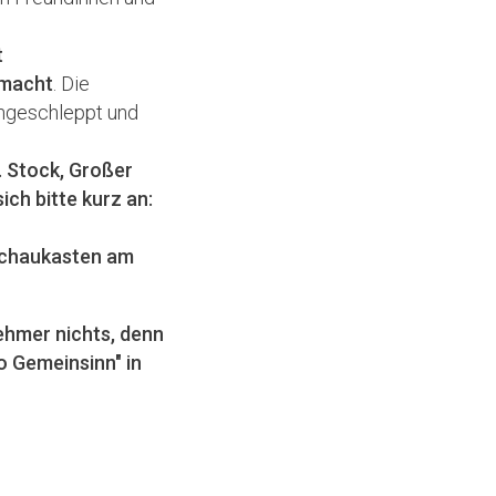
t
 macht
. Die
angeschleppt und
. Stock, Großer
ich bitte kurz an:
 Schaukasten am
nehmer nichts
, denn
o Gemeinsinn" in