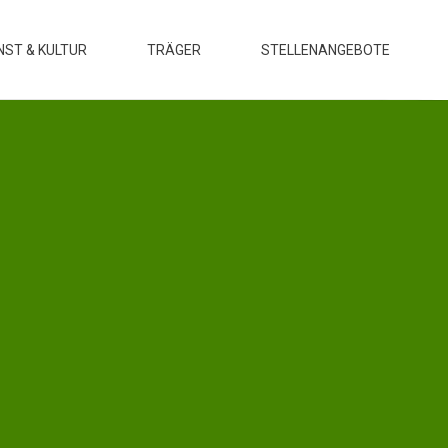
NST & KULTUR
TRÄGER
STELLENANGEBOTE
sstellungen
Motivation
rse & Workshops
Leitbild
ranstaltungen
Team
Verwaltungssitz
Kooperationen
 Heideschule Radeberg
es