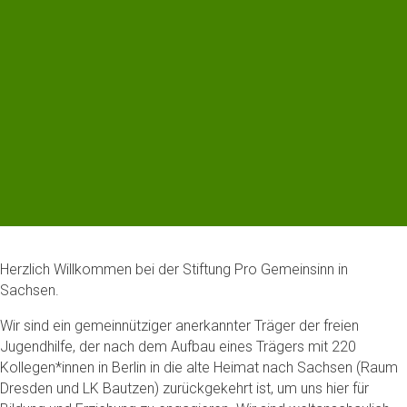
Herzlich Willkommen bei der Stiftung Pro Gemeinsinn in
Sachsen.
Wir sind ein gemeinnütziger anerkannter Träger der freien
Jugendhilfe, der nach dem Aufbau eines Trägers mit 220
Kollegen*innen in Berlin in die alte Heimat nach Sachsen (Raum
Dresden und LK Bautzen) zurückgekehrt ist, um uns hier für