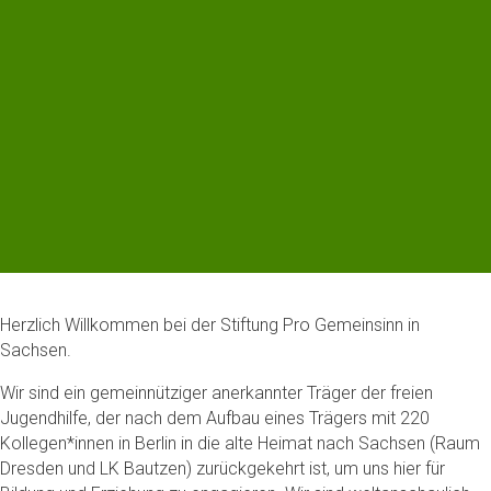
Herzlich Willkommen bei der Stiftung Pro Gemeinsinn in
Sachsen.
Wir sind ein gemeinnütziger anerkannter Träger der freien
Jugendhilfe, der nach dem Aufbau eines Trägers mit 220
Kollegen*innen in Berlin in die alte Heimat nach Sachsen (Raum
Dresden und LK Bautzen) zurückgekehrt ist, um uns hier für