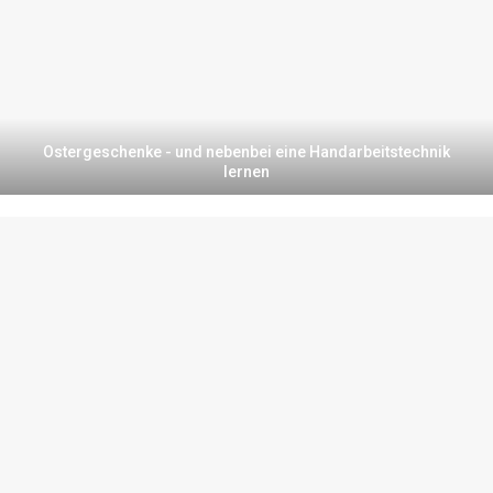
Ostergeschenke - und nebenbei eine Handarbeitstechnik
lernen