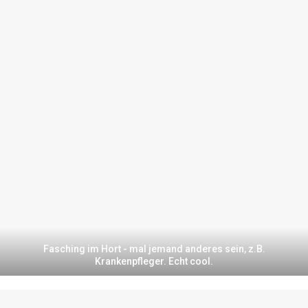
Fasching im Hort - mal jemand anderes sein, z.B.
Krankenpfleger. Echt cool.