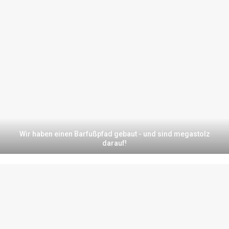
Wir haben einen Barfußpfad gebaut - und sind megastolz
darauf!