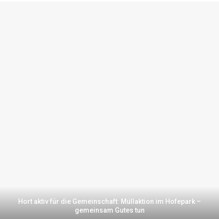
Hort aktiv für die Gemeinschaft: Müllaktion im Hofepark –
gemeinsam Gutes tun