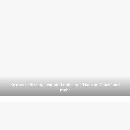
Kirmes in Bretnig - wir sind dabei mit "Hans im Glück" und
mehr