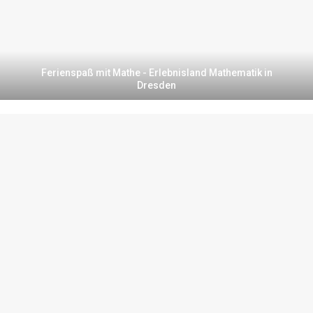
Ferienspaß mit Mathe - Erlebnisland Mathematik in
Dresden