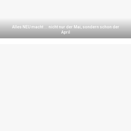
Alles NEU macht ... nicht nur der Mai, sondern schon der
April