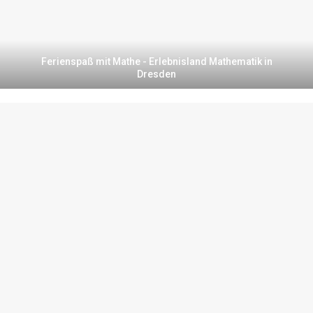
Ferienspaß mit Mathe - Erlebnisland Mathematik in
Dresden