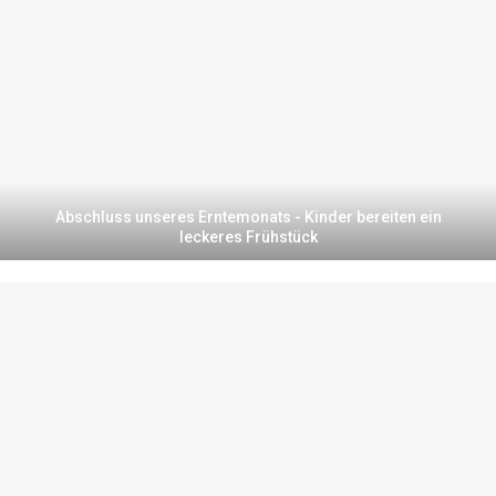
Abschluss unseres Erntemonats - Kinder bereiten ein
leckeres Frühstück