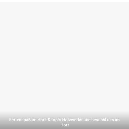
Ferienspaß im Hort: Knopfs Holzwerkstube besucht uns im
Hort