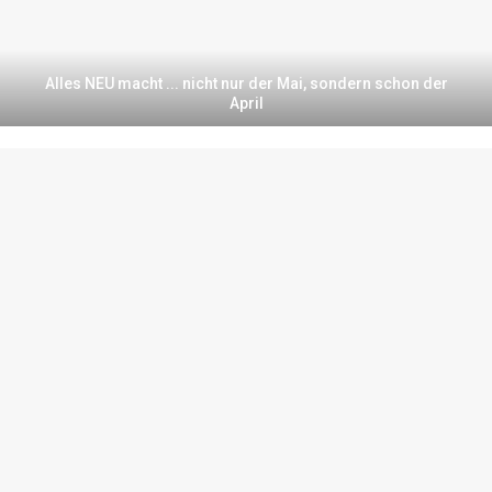
Alles NEU macht ... nicht nur der Mai, sondern schon der
April