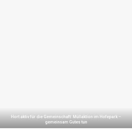
Hort aktiv für die Gemeinschaft: Müllaktion im Hofepark –
gemeinsam Gutes tun