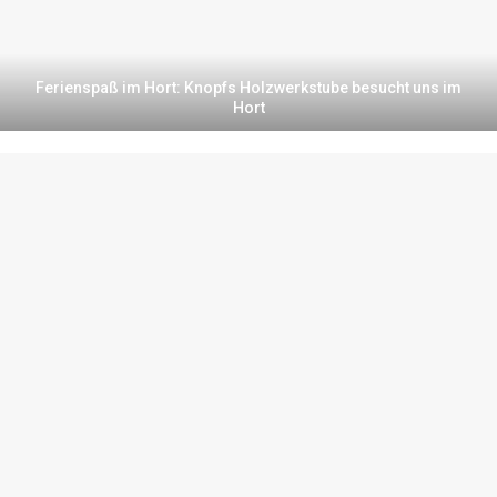
Ferienspaß im Hort: Knopfs Holzwerkstube besucht uns im
Hort