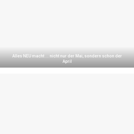
Alles NEU macht ... nicht nur der Mai, sondern schon der
April