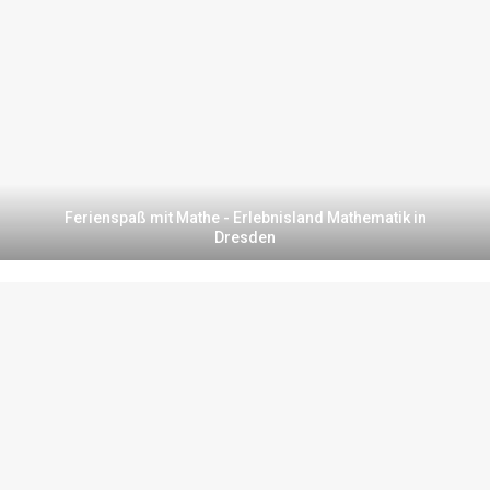
Ferienspaß mit Mathe - Erlebnisland Mathematik in
Dresden