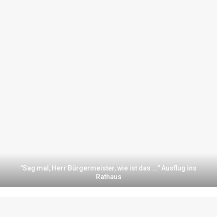
"Sag mal, Herr Bürgermeister, wie ist das ..." Ausflug ins
Rathaus